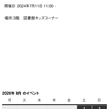
開催日：
2024年7月11日
11:00
-
場所：３階 図書館キッズコーナー
2026年 8月 のイベント
月
月
火
火
水
水
木
木
金
金
土
土
日
日
曜
曜
曜
曜
曜
曜
曜
1
2026
2
202