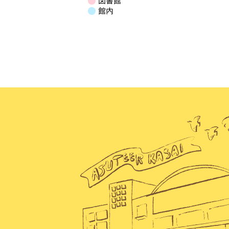
図書館
イ
ン
ン
ン
ン
ン
ン
ン
日
館内
ベ
ト)
ト)
ト)
ト)
ト)
ト)
ト)
ン
ト)