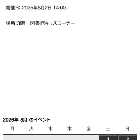
開催日：
2025年8月2日
14:00
-
場所：３階 図書館キッズコーナー
2026年 8月 のイベント
月
月
火
火
水
水
木
木
金
金
土
土
日
日
曜
曜
曜
曜
曜
曜
曜
1
2026
2
202