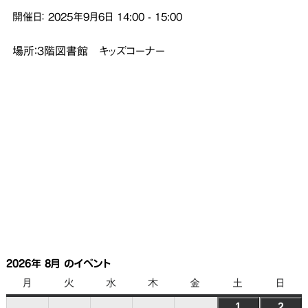
開催日：
2025年9月6日
14:00
-
15:00
場所：３階図書館 キッズコーナー
2026年 8月 のイベント
月
月
火
火
水
水
木
木
金
金
土
土
日
日
曜
曜
曜
曜
曜
曜
曜
1
2026
2
202