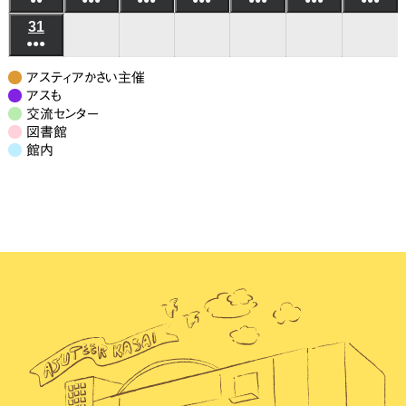
件
件
件
件
件
件
件
イ
イ
イ
イ
イ
イ
イ
ン
ン
ン
ン
ン
ン
ン
年
年
年
年
年
年
年
月
月
月
月
月
月
月
日
日
日
日
日
日
日
(3
(8
(6
(6
(5
(7
(7
の
の
の
の
の
の
の
ベ
ベ
ベ
ベ
ベ
ベ
ベ
31
2026
ト)
ト)
ト)
ト)
ト)
ト)
ト)
8
8
8
8
8
8
8
17
18
19
20
21
22
23
●●●
件
件
件
件
件
件
件
イ
イ
イ
イ
イ
イ
イ
ン
ン
ン
ン
ン
ン
ン
年
月
月
月
月
月
月
月
日
日
日
日
日
日
日
(7
の
の
の
の
の
の
の
ベ
ベ
ベ
ベ
ベ
ベ
ベ
ト)
ト)
ト)
ト)
ト)
ト)
ト)
8
24
25
26
27
28
29
30
アスティアかさい主催
件
イ
イ
イ
イ
イ
イ
イ
ン
ン
ン
ン
ン
ン
ン
月
アスも
日
日
日
日
日
日
日
の
ベ
ベ
ベ
ベ
ベ
ベ
ベ
交流センター
ト)
ト)
ト)
ト)
ト)
ト)
ト)
31
図書館
イ
ン
ン
ン
ン
ン
ン
ン
日
館内
ベ
ト)
ト)
ト)
ト)
ト)
ト)
ト)
ン
ト)