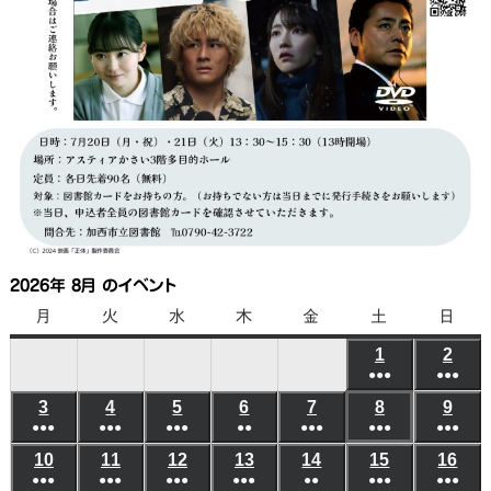
2026年 8月 のイベント
月
月
火
火
水
水
木
木
金
金
土
土
日
日
曜
曜
曜
曜
曜
曜
曜
1
2026
2
202
日
日
日
日
日
日
日
●●●
●●●
年
年
(6
(6
3
2026
4
2026
5
2026
6
2026
7
2026
8
2026
9
202
8
8
●●●
●●●
●●●
●●
●●●
●●●
件
●●●
件
年
年
年
年
年
年
年
月
月
(5
(8
(7
(3
(5
(10
(8
の
の
10
2026
11
2026
12
2026
13
2026
14
2026
15
2026
16
202
8
8
8
8
8
8
8
1
2
●●●
件
●●●
件
●●●
件
●●●
件
●●
件
●●●
件
●●●
件
イ
イ
年
年
年
年
年
年
年
月
月
月
月
月
月
月