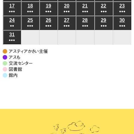
日
日
(6
(8
(4
(4
(3
(6
(5
の
の
の
の
の
の
の
ベ
ベ
17
2026
18
2026
19
2026
20
2026
21
2026
22
2026
23
202
8
8
8
8
8
8
8
3
4
5
6
7
8
9
●●●
件
●●●
件
●●●
件
●●●
件
●●●
件
●●●
件
●●●
件
イ
イ
イ
イ
イ
イ
イ
ン
ン
年
年
年
年
年
年
年
月
月
月
月
月
月
月
日
日
日
日
日
日
日
(7
(10
(7
(6
(7
(9
(7
の
の
の
の
の
の
の
ベ
ベ
ベ
ベ
ベ
ベ
ベ
24
2026
25
2026
26
2026
27
2026
28
2026
29
2026
30
202
ト)
ト)
8
8
8
8
8
8
8
10
11
12
13
14
15
16
●●
件
●●●
件
●●●
件
●●●
件
●●●
件
●●●
件
●●●
件
イ
イ
イ
イ
イ
イ
イ
ン
ン
ン
ン
ン
ン
ン
年
年
年
年
年
年
年
月
月
月
月
月
月
月
日
日
日
日
日
日
日
(3
(8
(6
(6
(5
(7
(7
の
の
の
の
の
の
の
ベ
ベ
ベ
ベ
ベ
ベ
ベ
31
2026
ト)
ト)
ト)
ト)
ト)
ト)
ト)
8
8
8
8
8
8
8
17
18
19
20
21
22
23
●●●
件
件
件
件
件
件
件
イ
イ
イ
イ
イ
イ
イ
ン
ン
ン
ン
ン
ン
ン
年
月
月
月
月
月
月
月
日
日
日
日
日
日
日
(7
の
の
の
の
の
の
の
ベ
ベ
ベ
ベ
ベ
ベ
ベ
ト)
ト)
ト)
ト)
ト)
ト)
ト)
8
24
25
26
27
28
29
30
アスティアかさい主催
件
イ
イ
イ
イ
イ
イ
イ
ン
ン
ン
ン
ン
ン
ン
月
アスも
日
日
日
日
日
日
日
の
ベ
ベ
ベ
ベ
ベ
ベ
ベ
交流センター
ト)
ト)
ト)
ト)
ト)
ト)
ト)
31
図書館
イ
ン
ン
ン
ン
ン
ン
ン
日
館内
ベ
ト)
ト)
ト)
ト)
ト)
ト)
ト)
ン
ト)