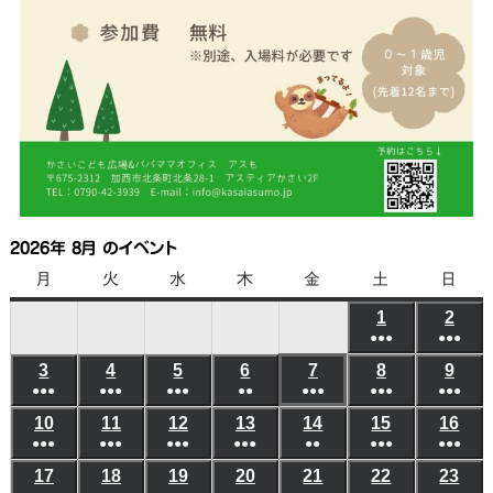
2026年 8月 のイベント
月
月
火
火
水
水
木
木
金
金
土
土
日
日
曜
曜
曜
曜
曜
曜
曜
1
2026
2
202
日
日
日
日
日
日
日
●●●
●●●
年
年
(6
(6
3
2026
4
2026
5
2026
6
2026
7
2026
8
2026
9
202
8
8
●●●
●●●
●●●
●●
●●●
●●●
件
●●●
件
年
年
年
年
年
年
年
月
月
(5
(8
(7
(3
(5
(10
(8
の
の
10
2026
11
2026
12
2026
13
2026
14
2026
15
2026
16
202
8
8
8
8
8
8
8
1
2
●●●
件
●●●
件
●●●
件
●●●
件
●●
件
●●●
件
●●●
件
イ
イ
年
年
年
年
年
年
年
月
月
月
月
月
月
月
日
日
(6
(8
(4
(4
(3
(6
(5
の
の
の
の
の
の
の
ベ
ベ
17
2026
18
2026
19
2026
20
2026
21
2026
22
2026
23
202
8
8
8
8
8
8
8
3
4
5
6
7
8
9