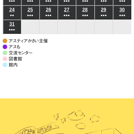
●●●
件
●●●
件
●●●
件
●●●
件
●●●
件
●●●
件
●●●
件
イ
イ
イ
イ
イ
イ
イ
ン
ン
年
年
年
年
年
年
年
月
月
月
月
月
月
月
日
日
日
日
日
日
日
(7
(10
(7
(6
(7
(9
(7
の
の
の
の
の
の
の
ベ
ベ
ベ
ベ
ベ
ベ
ベ
24
2026
25
2026
26
2026
27
2026
28
2026
29
2026
30
202
ト)
ト)
8
8
8
8
8
8
8
10
11
12
13
14
15
16
●●
件
●●●
件
●●●
件
●●●
件
●●●
件
●●●
件
●●●
件
イ
イ
イ
イ
イ
イ
イ
ン
ン
ン
ン
ン
ン
ン
年
年
年
年
年
年
年
月
月
月
月
月
月
月
日
日
日
日
日
日
日
(3
(8
(6
(6
(5
(7
(7
の
の
の
の
の
の
の
ベ
ベ
ベ
ベ
ベ
ベ
ベ
31
2026
ト)
ト)
ト)
ト)
ト)
ト)
ト)
8
8
8
8
8
8
8
17
18
19
20
21
22
23
●●●
件
件
件
件
件
件
件
イ
イ
イ
イ
イ
イ
イ
ン
ン
ン
ン
ン
ン
ン
年
月
月
月
月
月
月
月
日
日
日
日
日
日
日
(7
の
の
の
の
の
の
の
ベ
ベ
ベ
ベ
ベ
ベ
ベ
ト)
ト)
ト)
ト)
ト)
ト)
ト)
8
24
25
26
27
28
29
30
アスティアかさい主催
件
イ
イ
イ
イ
イ
イ
イ
ン
ン
ン
ン
ン
ン
ン
月
アスも
日
日
日
日
日
日
日
の
ベ
ベ
ベ
ベ
ベ
ベ
ベ
交流センター
ト)
ト)
ト)
ト)
ト)
ト)
ト)
31
図書館
イ
ン
ン
ン
ン
ン
ン
ン
日
館内
ベ
ト)
ト)
ト)
ト)
ト)
ト)
ト)
ン
ト)