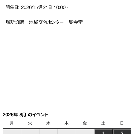
開催日：
2026年7月21日
10:00
-
場所：３階 地域交流センター 集会室
2026年 8月 のイベント
月
月
火
火
水
水
木
木
金
金
土
土
日
日
曜
曜
曜
曜
曜
曜
曜
1
2026
2
202