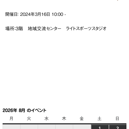
開催日：
2024年3月16日
10:00
-
場所：３階 地域交流センター ライトスポーツスタジオ
2026年 8月 のイベント
月
月
火
火
水
水
木
木
金
金
土
土
日
日
曜
曜
曜
曜
曜
曜
曜
1
2026
2
202