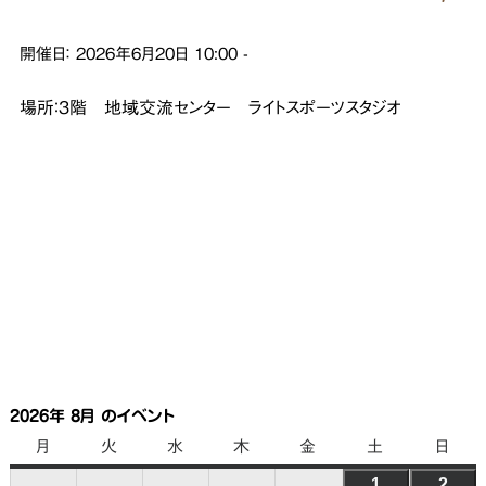
開催日：
2026年6月20日
10:00
-
場所：３階 地域交流センター ライトスポーツスタジオ
2026年 8月 のイベント
月
月
火
火
水
水
木
木
金
金
土
土
日
日
曜
曜
曜
曜
曜
曜
曜
1
2026
2
202