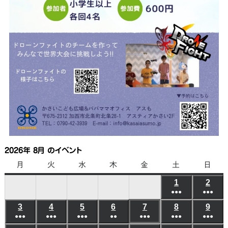
2026年 8月 のイベント
月
月
火
火
水
水
木
木
金
金
土
土
日
日
曜
曜
曜
曜
曜
曜
曜
1
2026
2
202
日
日
日
日
日
日
日
●●●
●●●
年
年
(6
(6
3
2026
4
2026
5
2026
6
2026
7
2026
8
2026
9
202
8
8
●●●
●●●
●●●
●●
●●●
●●●
件
●●●
件
年
年
年
年
年
年
年
月
月