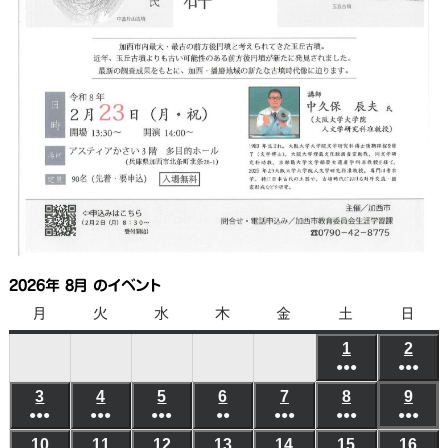
2026年 8月 のイベント
月
月
火
火
水
水
木
木
金
金
土
土
日
日
曜
曜
曜
曜
曜
曜
曜
1
2026
2
202
日
日
日
日
日
日
日
●●●
●●●
年
年
(6
(6
3
2026
4
2026
5
2026
6
2026
7
2026
8
2026
9
202
8
8
●●●
●●●
●●●
●●
●●●
●●●
件
●●●
件
年
年
年
年
年
年
年
月
月
(5
(8
(7
(3
(5
(10
(8
の
の
10
2026
11
2026
12
2026
13
2026
14
2026
15
2026
16
202
8
8
8
8
8
8
8