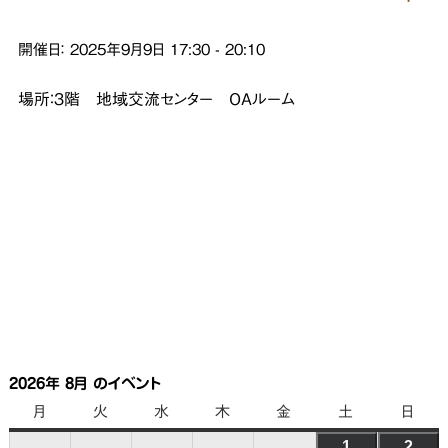
開催日：
2025年9月9日
17:30
-
20:10
場所：３階 地域交流センター OAルーム
2026年 8月 のイベント
月
月
火
火
水
水
木
木
金
金
土
土
日
日
曜
曜
曜
曜
曜
曜
曜
1
2026
2
202