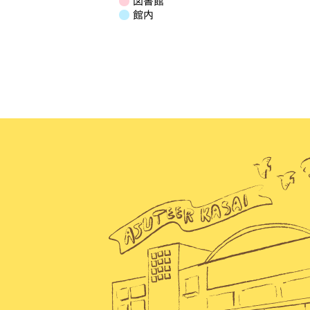
図書館
イ
ン
ン
ン
ン
ン
ン
ン
日
館内
ベ
ト)
ト)
ト)
ト)
ト)
ト)
ト)
ン
ト)