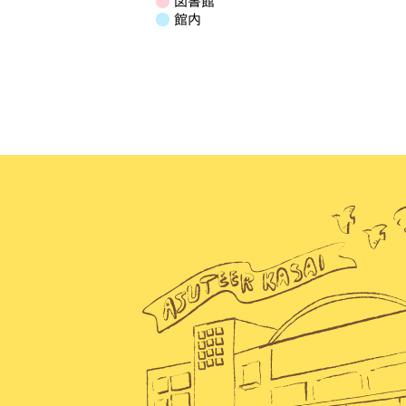
図書館
イ
ン
ン
ン
ン
ン
ン
ン
日
館内
ベ
ト)
ト)
ト)
ト)
ト)
ト)
ト)
ン
ト)