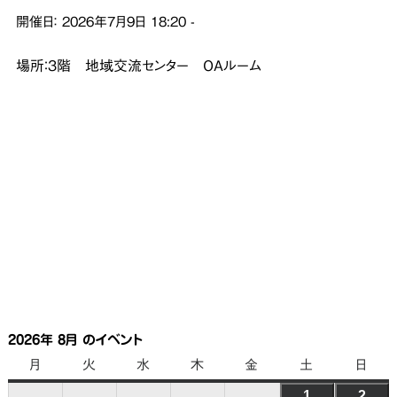
開催日：
2026年7月9日
18:20
-
場所：3階 地域交流センター OAルーム
2026年 8月 のイベント
月
月
火
火
水
水
木
木
金
金
土
土
日
日
曜
曜
曜
曜
曜
曜
曜
1
2026
2
202