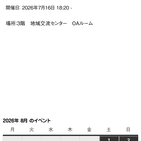
開催日：
2026年7月16日
18:20
-
場所：3階 地域交流センター OAルーム
2026年 8月 のイベント
月
月
火
火
水
水
木
木
金
金
土
土
日
日
曜
曜
曜
曜
曜
曜
曜
1
2026
2
202