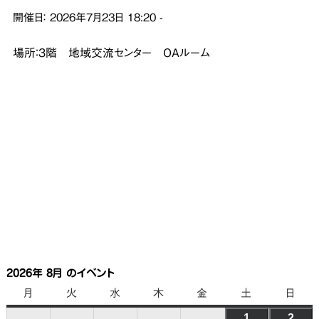
開催日：
2026年7月23日
18:20
-
場所：３階 地域交流センター OAルーム
2026年 8月 のイベント
月
月
火
火
水
水
木
木
金
金
土
土
日
日
曜
曜
曜
曜
曜
曜
曜
1
2026
2
202