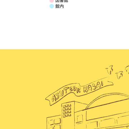
図書館
イ
ン
ン
ン
ン
ン
ン
ン
日
館内
ベ
ト)
ト)
ト)
ト)
ト)
ト)
ト)
ン
ト)