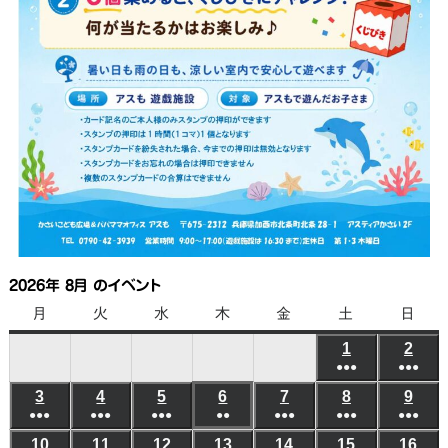
2026年 8月 のイベント
月
月
火
火
水
水
木
木
金
金
土
土
日
日
曜
曜
曜
曜
曜
曜
曜
1
2026
2
202
日
日
日
日
日
日
日
●●●
●●●
年
年
(6
(6
3
2026
4
2026
5
2026
6
2026
7
2026
8
2026
9
202
8
8
●●●
●●●
●●●
●●
●●●
●●●
件
●●●
件
年
年
年
年
年
年
年
月
月
(5
(8
(7
(3
(5
(10
(8
の
の
10
2026
11
2026
12
2026
13
2026
14
2026
15
2026
16
202
8
8
8
8
8
8
8