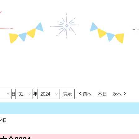
前へ
本日
次へ
日
年
月4日