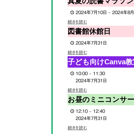
真夏の読書マラソン大
鈴
夏
展
2024年7月10日
–
2024年8月
の
読
続きを読む
書
図
図書館休館日
マ
書
ラ
2024年7月31日
館
ソ
休
続きを読む
ン
館
子
子ども向けCanva教
大
日
ど
会
10:00
–
11:30
も
2024
2024年7月31日
向
け
続きを読む
Canva
お
お昼のミニコンサー
教
昼
室
12:10
–
12:40
の
2024年7月31日
ミ
ニ
続きを読む
コ