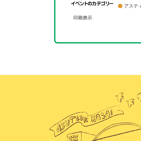
イベントのカテゴリー
アステ
ン
サ
印刷
表示
ー
ト
(ム
ー
シ
ー
ケ
ー)