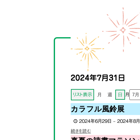
2024年7月31日
月
週
日
リスト
表示
月
カ
カラフル風鈴展
ラ
2024年6月29日
–
2024年8
フ
ル
続きを読む
風
真